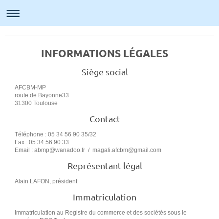
AFCBM-MP
INFORMATIONS LÉGALES
Siège social
AFCBM-MP
route de Bayonne
33
31300
Toulouse
Contact
Téléphone : 05 34 56 90 35/32
Fax : 05 34 56 90 33
Email : abmp@wanadoo.fr / magali.afcbm@gmail.com
Représentant légal
Alain LAFON, président
Immatriculation
Immatriculation au Registre du commerce et des sociétés sous le